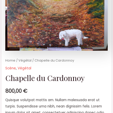
Home
/
Végétal
/ Chapelle du Cardonnoy
Scène
,
Végétal
Chapelle du Cardonnoy
800,00
€
Quisque volutpat mattis am. Nullam malesuada erat ut
turpis. Suspendisse urna nibh, nean dignissim felis. Lorem
ipsum dolor sit amet, consectetuer adipiscing donec odio.