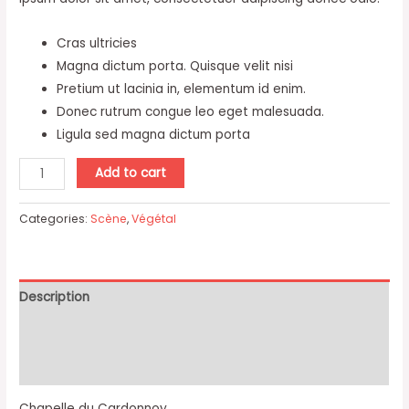
Cras ultricies
Magna dictum porta. Quisque velit nisi
Pretium ut lacinia in, elementum id enim.
Donec rutrum congue leo eget malesuada.
Ligula sed magna dictum porta
Chapelle
Add to cart
du
Cardonnoy
Categories:
Scène
,
Végétal
quantity
Description
Additional information
Reviews (0)
Chapelle du Cardonnoy