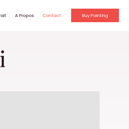
ait
A Propos
Contact
Buy Painting
i