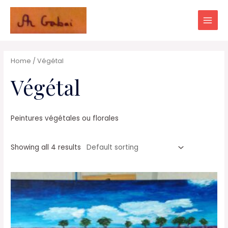
Aller
au
Main
contenu
Men
Home
/ Végétal
Végétal
Peintures végétales ou florales
Showing all 4 results